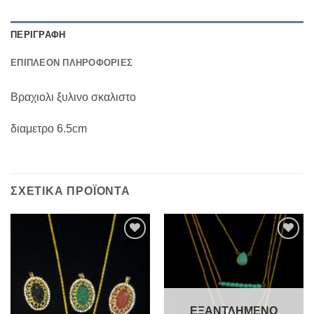
ΠΕΡΙΓΡΑΦΉ
ΕΠΙΠΛΈΟΝ ΠΛΗΡΟΦΟΡΊΕΣ
Βραχιολι ξυλινο σκαλιστο
διαμετρο 6.5cm
ΣΧΕΤΙΚΆ ΠΡΟΪΌΝΤΑ
Add to
Add to
Wishlist
Wishlist
ΕΞΑΝΤΛΗΜΈΝΟ