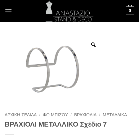
Μετάβαση
0
στο
περιεχόμενο
ΑΡΧΙΚΉ ΣΕΛΊΔΑ
/
ΦΟ ΜΠΙΖΟΎ
/
ΒΡΑΧΙΌΛΙΑ
/
ΜΕΤΑΛΛΙΚΆ
ΒΡΑΧΙΟΛΙ ΜΕΤΑΛΛΙΚΟ Σχέδιο 7