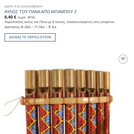
ΔΏΡΟ ΚΑΙ ΔΙΑΚΌΣΜΗΣΗ
ΑΥΛΟΣ ΤΟΥ ΠΑΝΑ ΑΠΟ ΜΠΑΜΠΟΥ 2
6,40
€
συμπ. ΦΠΑ
Χειροποιητος αυλος του Πανα με 8 τονους, κατασκευασμενος απο μπαμπου .
Διαστασεις Μ 28εκ – Π 19εκ – Β 3εκ
ΔΙΑΒΆΣΤΕ ΠΕΡΙΣΣΌΤΕΡΑ
Add to
Wishlist