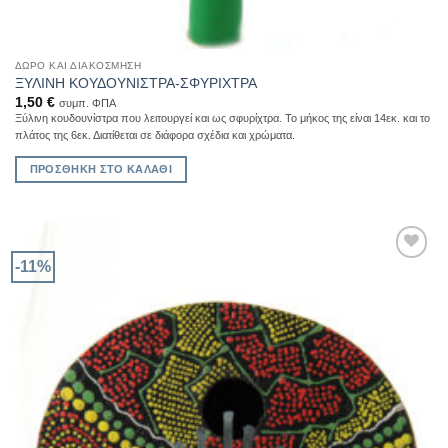
ΔΏΡΟ ΚΑΙ ΔΙΑΚΌΣΜΗΣΗ
ΞΥΛΙΝΗ KOΥΔΟΥΝΙΣΤΡΑ-ΣΦΥΡΙΧΤΡΑ
1,50
€
συμπ. ΦΠΑ
Ξύλινη κουδουνίστρα που λειτουργεί και ως σφυρίχτρα. Το μήκος της είναι 14εκ. και το
πλάτος της 6εκ. Διατίθεται σε διάφορα σχέδια και χρώματα.
ΠΡΟΣΘΉΚΗ ΣΤΟ ΚΑΛΆΘΙ
-11%
Add to
Wishlist