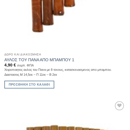
ΔΏΡΟ ΚΑΙ ΔΙΑΚΌΣΜΗΣΗ
ΑΥΛΟΣ ΤΟΥ ΠΑΝΑ ΑΠΟ ΜΠΑΜΠΟΥ 1
4,90
€
συμπ. ΦΠΑ
Χειροποιητος αυλος του Πανα με 8 τονους, κατασκευασμενος απο μπαμπου.
Διαστασεις Μ 14,5εκ – Π 11εκ – Β 2εκ
ΠΡΟΣΘΉΚΗ ΣΤΟ ΚΑΛΆΘΙ
Add to
Wishlist