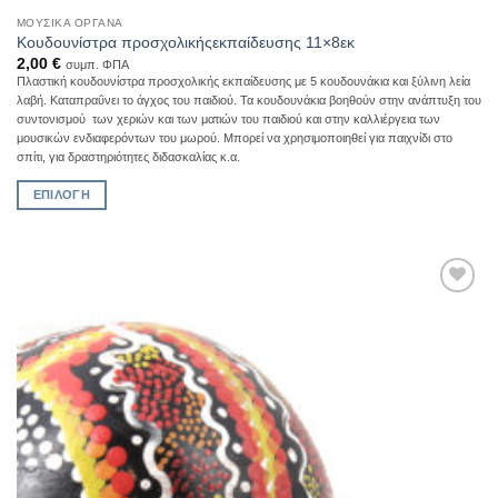
ΜΟΥΣΙΚΆ ΌΡΓΑΝΑ
Κουδουνίστρα προσχολικήςεκπαίδευσης 11×8εκ
2,00
€
συμπ. ΦΠΑ
Πλαστική κουδουνίστρα προσχολικής εκπαίδευσης με 5 κουδουνάκια και ξύλινη λεία
λαβή. Καταπραΰνει το άγχος του παιδιού. Τα κουδουνάκια βοηθούν στην ανάπτυξη του
συντονισμού των χεριών και των ματιών του παιδιού και στην καλλιέργεια των
μουσικών ενδιαφερόντων του μωρού. Μπορεί να χρησιμοποιηθεί για παιχνίδι στο
σπίτι, για δραστηριότητες διδασκαλίας κ.α.
ΕΠΙΛΟΓΉ
Αυτό
το
προϊόν
έχει
Add to
πολλαπλές
Wishlist
παραλλαγές.
Οι
επιλογές
μπορούν
να
επιλεγούν
στη