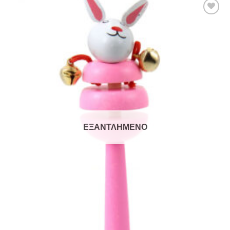
Add to
Wishlist
ΕΞΑΝΤΛΗΜΈΝΟ