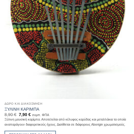
ΔΏΡΟ ΚΑΙ ΔΙΑΚΌΣΜΗΣΗ
ΞΥΛΙΝΗ ΚΑΡΙΜΠΑ
Original
Η
8,90
€
7,90
€
συμπ. ΦΠΑ
price
τρέχουσα
Ξύλινη μουσική καρίμπα. Αποτελείται από κέλυφος καρύδας και μεταλλάκια τα οποία
was:
τιμή
αναπαράγουν διαφορετικούς ήχους. Διατίθεται σε διάφορους Aborigin χρωματισμούς.
8,90 €.
είναι:
7,90 €.