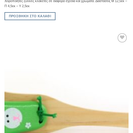
Χειροποιητες ξυλινες κλακετες σε διαφορα σχεδια και χρωματα. Διαστασεις Μ 12,5εκ –
Π 4,5εκ – Υ 2,5εκ
ΠΡΟΣΘΉΚΗ ΣΤΟ ΚΑΛΆΘΙ
Add to
Wishlist