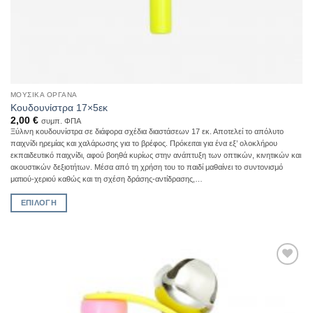
ΜΟΥΣΙΚΆ ΌΡΓΑΝΑ
Κουδουνίστρα 17×5εκ
2,00
€
συμπ. ΦΠΑ
Ξύλινη κουδουνίστρα σε διάφορα σχέδια διαστάσεων 17 εκ. Αποτελεί το απόλυτο
παιχνίδι ηρεμίας και χαλάρωσης για το βρέφος. Πρόκειται για ένα εξ’ ολοκλήρου
εκπαιδευτικό παιχνίδι, αφού βοηθά κυρίως στην ανάπτυξη των οπτικών, κινητικών και
ακουστικών δεξιοτήτων. Μέσα από τη χρήση του το παιδί μαθαίνει το συντονισμό
ματιού-χεριού καθώς και τη σχέση δράσης-αντίδρασης,…
ΕΠΙΛΟΓΉ
Αυτό
το
προϊόν
έχει
Add to
πολλαπλές
Wishlist
παραλλαγές.
Οι