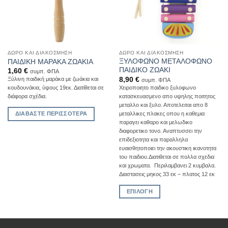
επιλεγούν
επιλεγούν
στη
στη
σελίδα
σελίδα
του
του
προϊόντος
προϊόντος
ΔΏΡΟ ΚΑΙ ΔΙΑΚΌΣΜΗΣΗ
ΔΏΡΟ ΚΑΙ ΔΙΑΚΌΣΜΗΣΗ
ΞΥΛΟΦΩΝΟ ΜΕΤΑΛΟΦΩΝΟ
ΠΑΙΔΙΚΗ ΜΑΡΑΚΑ ΖΩΑΚΙΑ
ΠΑΙΔΙΚΟ ΖΩΑΚΙ
1,60
€
συμπ. ΦΠΑ
8,90
€
Ξύλινη παιδική μαράκα με ζωάκια και
συμπ. ΦΠΑ
Χειροποιητο παιδικο ξυλοφωνο
κουδουνάκια, ύψους 19εκ. Διατίθεται σε
κατασκευασμενο απο υψηλης ποιτητος
διάφορα σχέδια.
μεταλλο και ξυλο. Αποτελειται απο 8
μεταλλικες πλακες οπου η καθεμια
ΔΙΑΒΆΣΤΕ ΠΕΡΙΣΣΌΤΕΡΑ
παραγει καθαρο και μελωδικο
διαφορετικο τονο. Αναπτυσσει την
επιδεξιοτητα και παραλληλα
ευαισθητοποιει την ακουστικη ικανοτητα
του παιδιου.Διατιθεται σε πολλα σχεδια
και χρωματα. Περιλαμβανει 2 κυμβαλα.
Διαστασεις μηκος 33 εκ – πλατος 12 εκ
ΕΠΙΛΟΓΉ
Αυτό
το
προϊόν