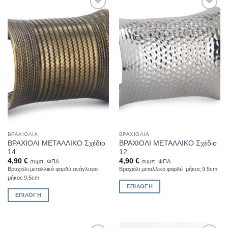
Add to
Add to
Wishlist
Wishlist
ΒΡΑΧΙΌΛΙΑ
ΒΡΑΧΙΌΛΙΑ
ΒΡΑΧΙΟΛΙ ΜΕΤΑΛΛΙΚΟ Σχέδιο
ΒΡΑΧΙΟΛΙ ΜΕΤΑΛΛΙΚΟ Σχέδιο
14
12
4,90
€
4,90
€
συμπ. ΦΠΑ
συμπ. ΦΠΑ
Βραχιόλι μεταλλικό φαρδύ ανάγλυφο
Βραχιόλι μεταλλικό φαρδύ μήκος 9.5cm
μήκος 9.5cm
ΕΠΙΛΟΓΉ
ΕΠΙΛΟΓΉ
Αυτό
Αυτό
το
το
προϊόν