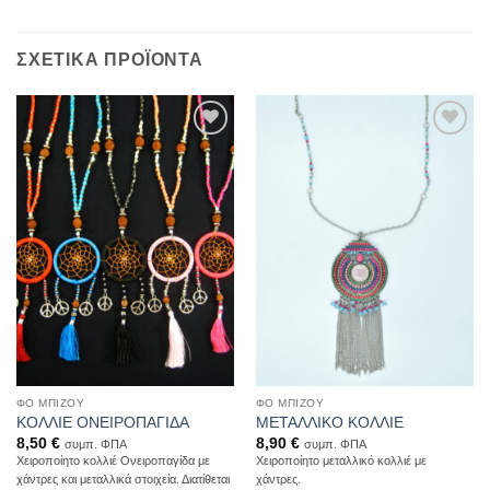
ΣΧΕΤΙΚΆ ΠΡΟΪΌΝΤΑ
Add to
Add to
Wishlist
Wishlist
ΦΟ ΜΠΙΖΟΎ
ΦΟ ΜΠΙΖΟΎ
ΚΟΛΛΙΕ ΟΝΕΙΡΟΠΑΓΙΔΑ
ΜΕΤΑΛΛΙΚΟ ΚΟΛΛΙΕ
8,50
€
8,90
€
συμπ. ΦΠΑ
συμπ. ΦΠΑ
Χειροποίητο κολλιέ Ονειροπαγίδα με
Χειροποίητο μεταλλικό κολλιέ με
χάντρες και μεταλλικά στοιχεία. Διατίθεται
χάντρες.