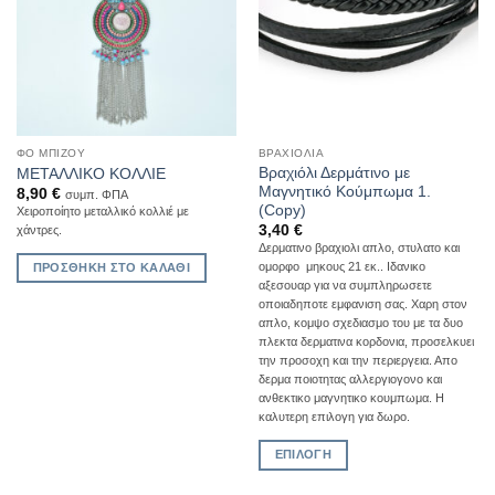
ΦΟ ΜΠΙΖΟΎ
ΒΡΑΧΙΌΛΙΑ
Βραχιόλι Δερμάτινο με
ΜΕΤΑΛΛΙΚΟ ΚΟΛΛΙΕ
Μαγνητικό Κούμπωμα 1.
8,90
€
συμπ. ΦΠΑ
(Copy)
Χειροποίητο μεταλλικό κολλιέ με
3,40
€
χάντρες.
Δερματινο βραχιολι απλο, στυλατο και
ομορφο μηκους 21 εκ.. Ιδανικο
ΠΡΟΣΘΉΚΗ ΣΤΟ ΚΑΛΆΘΙ
αξεσουαρ για να συμπληρωσετε
οποιαδηποτε εμφανιση σας. Χαρη στον
απλο, κομψο σχεδιασμο του με τα δυο
πλεκτα δερματινα κορδονια, προσελκυει
την προσοχη και την περιεργεια. Απο
δερμα ποιοτητας αλλεργιογονο και
ανθεκτικο μαγνητικο κουμπωμα. Η
καλυτερη επιλογη για δωρο.
ΕΠΙΛΟΓΉ
Αυτό