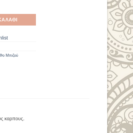
μενο 5. ποσότητα
ΚΑΛΆΘΙ
list
Φο Μπιζού
ους καρπους.