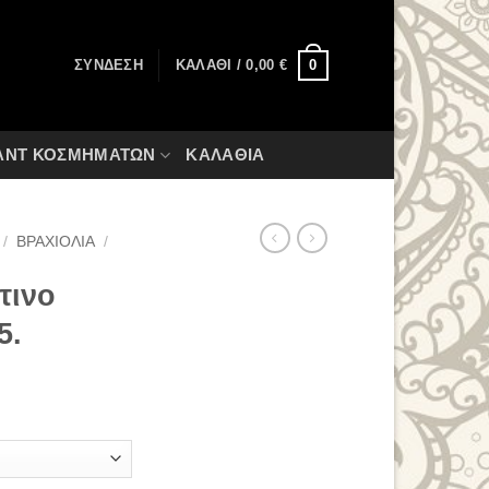
0
ΣΎΝΔΕΣΗ
ΚΑΛΆΘΙ /
0,00
€
ΑΝΤ ΚΟΣΜΗΜΆΤΩΝ
ΚΑΛΆΘΙΑ
/
ΒΡΑΧΙΌΛΙΑ
/
τινο
5.