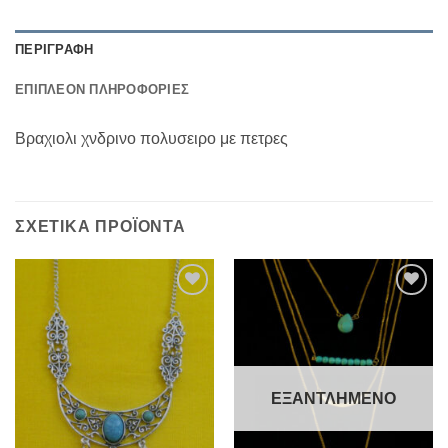
ΠΕΡΙΓΡΑΦΉ
ΕΠΙΠΛΈΟΝ ΠΛΗΡΟΦΟΡΊΕΣ
Βραχιολι χνδρινο πολυσειρο με πετρες
ΣΧΕΤΙΚΆ ΠΡΟΪΌΝΤΑ
Add to
Add to
Wishlist
Wishlist
ΕΞΑΝΤΛΗΜΈΝΟ