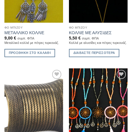
ΦΟ ΜΠΙΖΟΎ
ΦΟ ΜΠΙΖΟΎ
ΜΕΤΑΛΛΙΚΟ ΚΟΛΛΙΕ
ΚΟΛΛΙΕ ΜΕ ΑΛΥΣΙΔΕΣ
9,00
€
5,50
€
συμπ. ΦΠΑ
συμπ. ΦΠΑ
Μεταλλικό κολλιέ με πέτρες τυρκουάζ.
Κολλιέ με αλυσίδες και πέτρες τυρκουάζ.
ΠΡΟΣΘΉΚΗ ΣΤΟ ΚΑΛΆΘΙ
ΔΙΑΒΆΣΤΕ ΠΕΡΙΣΣΌΤΕΡΑ
Add to
Add to
Wishlist
Wishlist