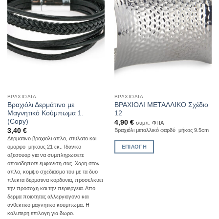
ΒΡΑΧΙΌΛΙΑ
ΒΡΑΧΙΌΛΙΑ
Βραχιόλι Δερμάτινο με
ΒΡΑΧΙΟΛΙ ΜΕΤΑΛΛΙΚΟ Σχέδιο
Μαγνητικό Κούμπωμα 1.
12
(Copy)
4,90
€
συμπ. ΦΠΑ
3,40
€
Βραχιόλι μεταλλικό φαρδύ μήκος 9.5cm
Δερματινο βραχιολι απλο, στυλατο και
ΕΠΙΛΟΓΉ
ομορφο μηκους 21 εκ.. Ιδανικο
αξεσουαρ για να συμπληρωσετε
Αυτό
οποιαδηποτε εμφανιση σας. Χαρη στον
το
απλο, κομψο σχεδιασμο του με τα δυο
προϊόν
πλεκτα δερματινα κορδονια, προσελκυει
την προσοχη και την περιεργεια. Απο
έχει
δερμα ποιοτητας αλλεργιογονο και
πολλαπλές
ανθεκτικο μαγνητικο κουμπωμα. Η
παραλλαγές.
καλυτερη επιλογη για δωρο.