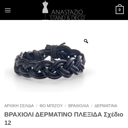
Μετάβαση
0
στο
περιεχόμενο
ΑΡΧΙΚΉ ΣΕΛΊΔΑ
/
ΦΟ ΜΠΙΖΟΎ
/
ΒΡΑΧΙΌΛΙΑ
/
ΔΕΡΜΆΤΙΝΑ
ΒΡΑΧΙΟΛΙ ΔΕΡΜΑΤΙΝΟ ΠΛΕΞΙΔΑ Σχέδιο
12