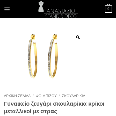
Μετάβαση
0
στο
περιεχόμενο
ΑΡΧΙΚΉ ΣΕΛΊΔΑ
/
ΦΟ ΜΠΙΖΟΎ
/
ΣΚΟΥΛΑΡΊΚΙΑ
Γυναικείο ζευγάρι σκουλαρίκια κρίκοι
μεταλλικοί με στρας