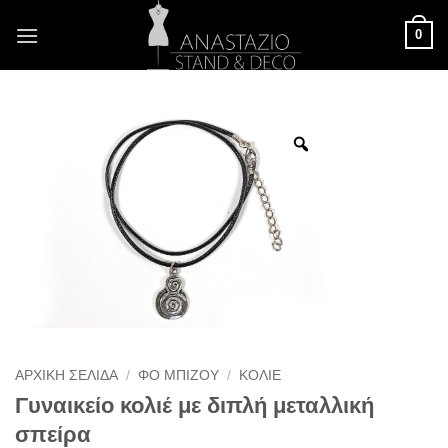
Μετάβαση
0
στο
περιεχόμενο
ΑΡΧΙΚΉ ΣΕΛΊΔΑ
/
ΦΟ ΜΠΙΖΟΎ
/
ΚΟΛΙΈ
Γυναικείο κολιέ με διπλή μεταλλική
σπείρα