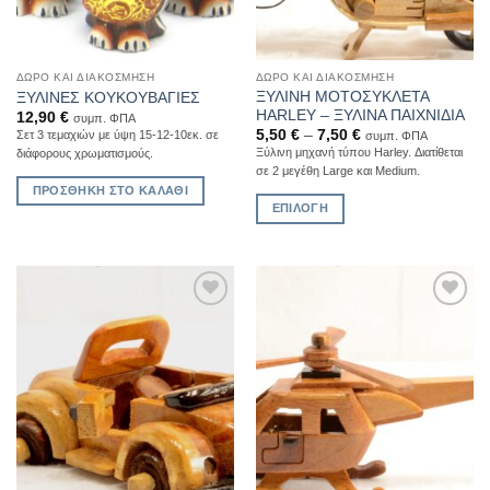
ΔΏΡΟ ΚΑΙ ΔΙΑΚΌΣΜΗΣΗ
ΔΏΡΟ ΚΑΙ ΔΙΑΚΌΣΜΗΣΗ
ΞΥΛΙΝΗ ΜΟΤΟΣΥΚΛΕΤΑ
ΞΥΛΙΝΕΣ ΚΟΥΚΟΥΒΑΓΙΕΣ
HARLEY – ΞΥΛΙΝΑ ΠΑΙΧΝΙΔΙΑ
12,90
€
συμπ. ΦΠΑ
5,50
€
–
7,50
€
Σετ 3 τεμαχιών με ύψη 15-12-10εκ. σε
συμπ. ΦΠΑ
Ξύλινη μηχανή τύπου Harley. Διατίθεται
διάφορους χρωματισμούς.
σε 2 μεγέθη Large και Medium.
ΠΡΟΣΘΉΚΗ ΣΤΟ ΚΑΛΆΘΙ
ΕΠΙΛΟΓΉ
Αυτό
το
προϊόν
έχει
Add to
Add to
πολλαπλές
Wishlist
Wishlist
παραλλαγές.
Οι
επιλογές
μπορούν
να
επιλεγούν
στη