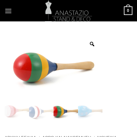
Μετάβαση
0
στο
περιεχόμενο