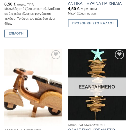
ΑΝΤΙΚΑ – ΞΥΛΙΝΑ ΠΑΙΧΝΙΔΙΑ
6,50
€
συμπ. ΦΠΑ
4,50
€
Μελωδός από ξύλο μπαμπού. Διατίθεται
συμπ. ΦΠΑ
Μικρή ξύλινη αντίκα.
σε 2 σχέδια: ήλιος με φεγγάρι και
χελώνα. To ύψος του μελωδού είναι
ΠΡΟΣΘΉΚΗ ΣΤΟ ΚΑΛΆΘΙ
40εκ.
ΕΠΙΛΟΓΉ
Αυτό
το
προϊόν
έχει
Add to
Add to
πολλαπλές
Wishlist
Wishlist
παραλλαγές.
Οι
επιλογές
ΕΞΑΝΤΛΗΜΈΝΟ
μπορούν
να
επιλεγούν
στη
σελίδα
του
προϊόντος
ΔΏΡΟ ΚΑΙ ΔΙΑΚΌΣΜΗΣΗ