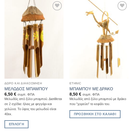
Add to
Add to
Wishlist
Wishlist
ΔΏΡΟ ΚΑΙ ΔΙΑΚΌΣΜΗΣΗ
ETHNIC
ΜΕΛΩΔΟΣ ΜΠΑΜΠΟΥ
ΜΠΑΜΠΟΥ ΜΕ ΔΡΑΚΟ
6,50
€
8,50
€
συμπ. ΦΠΑ
συμπ. ΦΠΑ
Μελωδός από ξύλο μπαμπού. Διατίθεται
Μελωδός από ξύλο μπαμπού με δράκο
σε 2 σχέδια: ήλιος με φεγγάρι και
που "χορεύει" το κεφάλι του.
χελώνα. To ύψος του μελωδού είναι
ΠΡΟΣΘΉΚΗ ΣΤΟ ΚΑΛΆΘΙ
40εκ.
ΕΠΙΛΟΓΉ
Αυτό