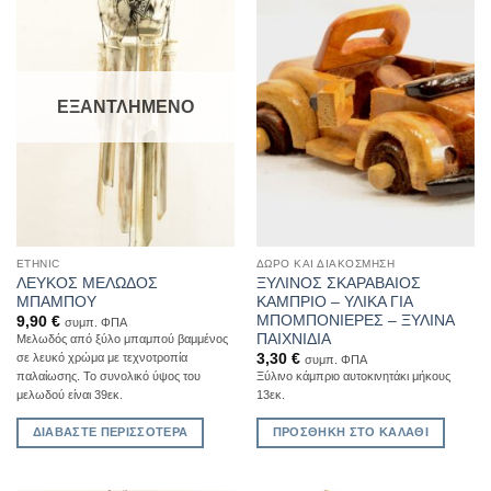
Add to
Add to
Wishlist
Wishlist
ΕΞΑΝΤΛΗΜΈΝΟ
ETHNIC
ΔΏΡΟ ΚΑΙ ΔΙΑΚΌΣΜΗΣΗ
ΛΕΥΚΟΣ ΜΕΛΩΔΟΣ
ΞΥΛΙΝΟΣ ΣΚΑΡΑΒΑΙΟΣ
ΜΠΑΜΠΟΥ
ΚΑΜΠΡΙΟ – ΥΛΙΚΑ ΓΙΑ
ΜΠΟΜΠΟΝΙΕΡΕΣ – ΞΥΛΙΝΑ
9,90
€
συμπ. ΦΠΑ
ΠΑΙΧΝΙΔΙΑ
Μελωδός από ξύλο μπαμπού βαμμένος
3,30
€
σε λευκό χρώμα με τεχνοτροπία
συμπ. ΦΠΑ
παλαίωσης. Το συνολικό ύψος του
Ξύλινο κάμπριο αυτοκινητάκι μήκους
μελωδού είναι 39εκ.
13εκ.
ΔΙΑΒΆΣΤΕ ΠΕΡΙΣΣΌΤΕΡΑ
ΠΡΟΣΘΉΚΗ ΣΤΟ ΚΑΛΆΘΙ