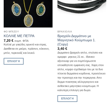
να
επιλεγούν
στη
σελίδα
του
προϊόντος
ΦΟ ΜΠΙΖΟΎ
ΒΡΑΧΙΌΛΙΑ
Βραχιόλι Δερμάτινο με
ΚΟΛΛΙΕ ΜΕ ΠΕΤΡΑ
Μαγνητικό Κούμπωμα 1.
7,20
€
συμπ. ΦΠΑ
(Copy)
Κολλιέ με γαιώδες ορυκτό και στρας.
3,40
€
Διατίθεται σε μαύρο, πράσινο, κόκκινο,
Δερματινο βραχιολι απλο, στυλατο και
μπλε, τυρκουάζ και λευκό.
ομορφο μηκους 21 εκ.. Ιδανικο
αξεσουαρ για να συμπληρωσετε
ΕΠΙΛΟΓΉ
οποιαδηποτε εμφανιση σας. Χαρη στον
Αυτό
απλο, κομψο σχεδιασμο του με τα δυο
το
πλεκτα δερματινα κορδονια, προσελκυει
προϊόν
την προσοχη και την περιεργεια. Απο
δερμα ποιοτητας αλλεργιογονο και
έχει
ανθεκτικο μαγνητικο κουμπωμα. Η
πολλαπλές
καλυτερη επιλογη για δωρο.
παραλλαγές.
Οι
ΕΠΙΛΟΓΉ
επιλογές
Αυτό
μπορούν
το