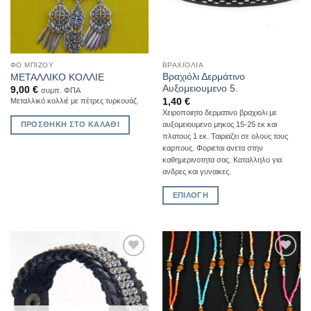
ΦΟ ΜΠΙΖΟΎ
ΒΡΑΧΙΌΛΙΑ
Βραχιόλι Δερμάτινο
ΜΕΤΑΛΛΙΚΟ ΚΟΛΛΙΕ
Αυξομειουμενο 5.
9,00
€
συμπ. ΦΠΑ
1,40
€
Μεταλλικό κολλιέ με πέτρες τυρκουάζ.
Χειροποιητο δερματινο βραχιολι με
αυξομειουμενο μηκος 15-25 εκ και
ΠΡΟΣΘΉΚΗ ΣΤΟ ΚΑΛΆΘΙ
πλατους 1 εκ. Ταιριαζει σε ολους τους
καρπους. Φοριεται ανετα στην
καθημερινοτητα σας. Καταλληλο για
ανδρες και γυναικες.
ΕΠΙΛΟΓΉ
Αυτό
το
προϊόν
έχει
Add to
Add to
πολλαπλές
Wishlist
Wishlist
παραλλαγές.
Οι