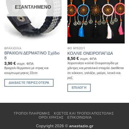
επιλογές
ΕΞΑΝΤΛΗΜΈΝΟ
μπορούν
να
επιλεγούν
στη
σελίδα
του
προϊόντος
ΒΡΑΧΙΌΛΙΑ
ΦΟ ΜΠΙΖΟΎ
ΒΡΑΧΙΟΛΙ ΔΕΡΜΑΤΙΝΟ Σχέδιο
ΚΟΛΛΙΕ ΟΝΕΙΡΟΠΑΓΙΔΑ
8
8,50
€
συμπ. ΦΠΑ
3,90
€
Χειροποίητο κολλιέ Ονειροπαγίδα με
συμπ. ΦΠΑ
Βραχιολι δερματινο με στρας και
χάντρες και μεταλλικά στοιχεία. Διατίθεται
κουμπωμα μηκος 22cm
σε κόκκινο, γαλάζιο, μαύρο, λευκό και
ροζ.
ΔΙΑΒΆΣΤΕ ΠΕΡΙΣΣΌΤΕΡΑ
ΕΠΙΛΟΓΉ
Αυτό
το
προϊόν
έχει
ΤΡΌΠΟΙ ΠΛΗΡΩΜΉΣ
ΚΌΣΤΟΣ ΚΑΙ ΤΡΌΠΟΙ ΑΠΟΣΤΟΛΉΣ
ΌΡΟΙ ΧΡΉΣΗΣ
ΕΠΙΚΟΙΝΩΝΊΑ
πολλαπλές
παραλλαγές.
Copyright 2026 ©
anastazio.gr