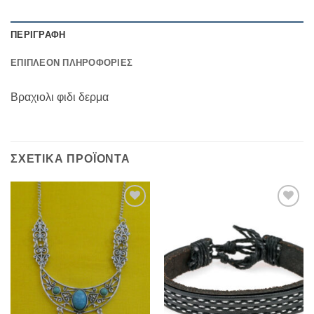
ΠΕΡΙΓΡΑΦΉ
ΕΠΙΠΛΈΟΝ ΠΛΗΡΟΦΟΡΊΕΣ
Βραχιολι φιδι δερμα
ΣΧΕΤΙΚΆ ΠΡΟΪΌΝΤΑ
Add to
Add to
Wishlist
Wishlist