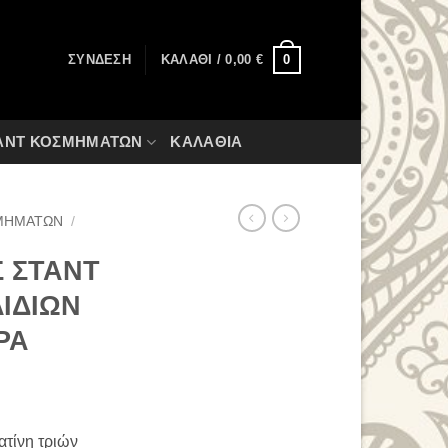
0
ΣΎΝΔΕΣΗ
ΚΑΛΆΘΙ /
0,00
€
ΑΝΤ ΚΟΣΜΗΜΆΤΩΝ
ΚΑΛΆΘΙΑ
ΜΗΜΆΤΩΝ
/
Σ ΣΤΑΝΤ
ΛΙΔΙΩΝ
ΡΑ
ατίνη τριών