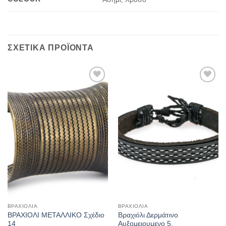
ΣΧΕΤΙΚΆ ΠΡΟΪΌΝΤΑ
Add to
Add to
Wishlist
Wishlist
ΒΡΑΧΙΌΛΙΑ
ΒΡΑΧΙΌΛΙΑ
ΒΡΑΧΙΟΛΙ ΜΕΤΑΛΛΙΚΟ Σχέδιο
Βραχιόλι Δερμάτινο
14
Αυξομειουμενο 5.