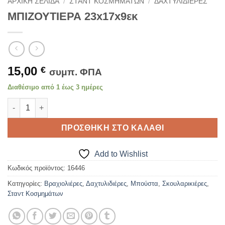
ΑΡΧΙΚΉ ΣΕΛΊΔΑ
/
ΣΤΑΝΤ ΚΟΣΜΗΜΆΤΩΝ
/
ΔΑΧΤΥΛΙΔΙΈΡΕΣ
ΜΠΙΖΟΥΤΙΕΡΑ 23x17x9εκ
15,00
€
συμπ. ΦΠΑ
Διαθέσιμο από 1 έως 3 ημέρες
ΜΠΙΖΟΥΤΙΕΡΑ 23x17x9εκ ποσότητα
ΠΡΟΣΘΉΚΗ ΣΤΟ ΚΑΛΆΘΙ
Add to Wishlist
Κωδικός προϊόντος:
16446
Κατηγορίες:
Βραχιολιέρες
,
Δαχτυλιδιέρες
,
Μπούστα
,
Σκουλαρικιέρες
,
Σταντ Κοσμημάτων