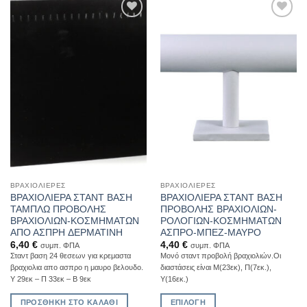
Add to
Add to
Wishlist
Wishlist
ΒΡΑΧΙΟΛΙΈΡΕΣ
ΒΡΑΧΙΟΛΙΈΡΕΣ
ΒΡΑΧΙΟΛΙΕΡΑ ΣΤΑΝΤ ΒΑΣΗ
ΒΡΑΧΙΟΛΙΕΡΑ ΣΤΑΝΤ ΒΑΣΗ
ΤΑΜΠΛΩ ΠΡΟΒΟΛΗΣ
ΠΡΟΒΟΛΗΣ ΒΡΑΧΙΟΛΙΩΝ-
ΒΡΑΧΙΟΛΙΩΝ-ΚΟΣΜΗΜΑΤΩΝ
ΡΟΛΟΓΙΩΝ-ΚΟΣΜΗΜΑΤΩΝ
ΑΠΟ ΑΣΠΡH ΔΕΡΜΑΤΙΝΗ
ΑΣΠΡΟ-ΜΠΕΖ-ΜΑΥΡΟ
6,40
€
4,40
€
συμπ. ΦΠΑ
συμπ. ΦΠΑ
Σταντ βαση 24 θεσεων για κρεμαστα
Μονό σταντ προβολή βραχιολιών.Οι
βραχιολια απο ασπρο η μαυρο βελουδο.
διαστάσεις είναι Μ(23εκ), Π(7εκ.),
Υ 29εκ – Π 33εκ – Β 9εκ
Υ(16εκ.)
ΠΡΟΣΘΉΚΗ ΣΤΟ ΚΑΛΆΘΙ
ΕΠΙΛΟΓΉ