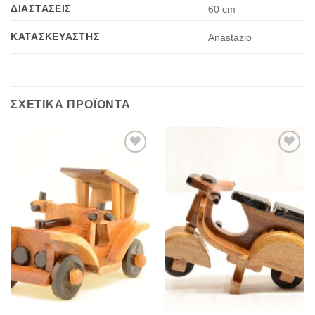
ΔΙΑΣΤΆΣΕΙΣ
60 cm
ΚΑΤΑΣΚΕΥΑΣΤΉΣ
Anastazio
ΣΧΕΤΙΚΆ ΠΡΟΪΌΝΤΑ
Add to
Add to
Wishlist
Wishlist