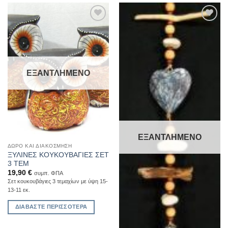
Add to
Add to
Wishlist
Wishlist
ΕΞΑΝΤΛΗΜΈΝΟ
ΕΞΑΝΤΛΗΜΈΝΟ
ΔΏΡΟ ΚΑΙ ΔΙΑΚΌΣΜΗΣΗ
ΞΥΛΙΝΕΣ ΚΟΥΚΟΥΒΑΓΙΕΣ ΣΕΤ
3 ΤΕΜ
19,90
€
συμπ. ΦΠΑ
Σετ κουκουβάγιες 3 τεμαχίων με ύψη 15-
13-11 εκ.
ΔΙΑΒΆΣΤΕ ΠΕΡΙΣΣΌΤΕΡΑ