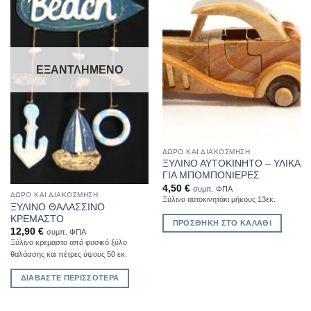
Wishlist
Wishlist
ΕΞΑΝΤΛΗΜΈΝΟ
ΔΏΡΟ ΚΑΙ ΔΙΑΚΌΣΜΗΣΗ
ΞΥΛΙΝΟ ΑΥΤΟΚΙΝΗΤΟ – ΥΛΙΚΑ
ΓΙΑ ΜΠΟΜΠΟΝΙΕΡΕΣ
4,50
€
συμπ. ΦΠΑ
ΔΏΡΟ ΚΑΙ ΔΙΑΚΌΣΜΗΣΗ
Ξύλινο αυτοκινητάκι μήκους 13εκ.
ΞΥΛΙΝΟ ΘΑΛΑΣΣΙΝΟ
ΚΡΕΜΑΣΤΟ
ΠΡΟΣΘΉΚΗ ΣΤΟ ΚΑΛΆΘΙ
12,90
€
συμπ. ΦΠΑ
Ξύλινο κρεμαστο από φυσικό ξύλο
θαλάσσης και πέτρες ύψους 50 εκ.
ΔΙΑΒΆΣΤΕ ΠΕΡΙΣΣΌΤΕΡΑ