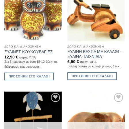
ΔΏΡΟ ΚΑΙ ΔΙΑΚΌΣΜΗΣΗ
ΔΏΡΟ ΚΑΙ ΔΙΑΚΌΣΜΗΣΗ
ΞΥΛΙΝΗ ΒΕΣΠΑ ΜΕ ΚΑΛΑΘΙ –
ΞΥΛΙΝΕΣ ΚΟΥΚΟΥΒΑΓΙΕΣ
ΞΥΛΙΝΑ ΠΑΙΧΝΙΔΙΑ
12,90
€
συμπ. ΦΠΑ
6,90
€
Σετ 3 τεμαχιών με ύψη 15-12-10εκ. σε
συμπ. ΦΠΑ
Ξύλινη βέσπα με καλάθι μήκους 17εκ.
διάφορους χρωματισμούς.
ΠΡΟΣΘΉΚΗ ΣΤΟ ΚΑΛΆΘΙ
ΠΡΟΣΘΉΚΗ ΣΤΟ ΚΑΛΆΘΙ
Add to
Add to
Wishlist
Wishlist