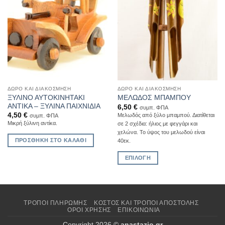
ΔΏΡΟ ΚΑΙ ΔΙΑΚΌΣΜΗΣΗ
ΔΏΡΟ ΚΑΙ ΔΙΑΚΌΣΜΗΣΗ
ΞΥΛΙΝΟ ΑΥΤΟΚΙΝΗΤΑΚΙ
ΜΕΛΩΔΟΣ ΜΠΑΜΠΟΥ
ΑΝΤΙΚΑ – ΞΥΛΙΝΑ ΠΑΙΧΝΙΔΙΑ
6,50
€
συμπ. ΦΠΑ
4,50
€
Μελωδός από ξύλο μπαμπού. Διατίθεται
συμπ. ΦΠΑ
Μικρή ξύλινη αντίκα.
σε 2 σχέδια: ήλιος με φεγγάρι και
χελώνα. To ύψος του μελωδού είναι
ΠΡΟΣΘΉΚΗ ΣΤΟ ΚΑΛΆΘΙ
40εκ.
ΕΠΙΛΟΓΉ
Αυτό
το
προϊόν
έχει
ΤΡΌΠΟΙ ΠΛΗΡΩΜΉΣ
ΚΌΣΤΟΣ ΚΑΙ ΤΡΌΠΟΙ ΑΠΟΣΤΟΛΉΣ
ΌΡΟΙ ΧΡΉΣΗΣ
ΕΠΙΚΟΙΝΩΝΊΑ
πολλαπλές
παραλλαγές.
Copyright 2026 ©
anastazio.gr