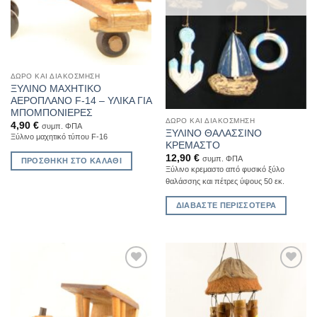
ΔΏΡΟ ΚΑΙ ΔΙΑΚΌΣΜΗΣΗ
ΞΥΛΙΝΟ ΜΑΧΗΤΙΚΟ
ΑΕΡΟΠΛΑΝΟ F-14 – ΥΛΙΚΑ ΓΙΑ
ΜΠΟΜΠΟΝΙΕΡΕΣ
ΔΏΡΟ ΚΑΙ ΔΙΑΚΌΣΜΗΣΗ
4,90
€
συμπ. ΦΠΑ
ΞΥΛΙΝΟ ΘΑΛΑΣΣΙΝΟ
Ξύλινο μαχητικό τύπου F-16
ΚΡΕΜΑΣΤΟ
12,90
€
συμπ. ΦΠΑ
ΠΡΟΣΘΉΚΗ ΣΤΟ ΚΑΛΆΘΙ
Ξύλινο κρεμαστο από φυσικό ξύλο
θαλάσσης και πέτρες ύψους 50 εκ.
ΔΙΑΒΆΣΤΕ ΠΕΡΙΣΣΌΤΕΡΑ
Add to
Add to
Wishlist
Wishlist