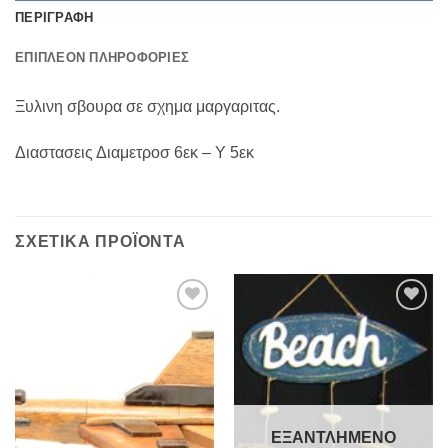
ΠΕΡΙΓΡΑΦΉ
ΕΠΙΠΛΈΟΝ ΠΛΗΡΟΦΟΡΊΕΣ
Ξυλινη σβουρα σε σχημα μαργαριτας.
Διαστασεις Διαμετροσ 6εκ – Υ 5εκ
ΣΧΕΤΙΚΆ ΠΡΟΪΌΝΤΑ
Add to
Add to
Wishlist
Wishlist
ΕΞΑΝΤΛΗΜΈΝΟ