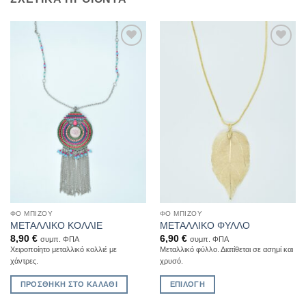
Add to
Add to
Wishlist
Wishlist
ΦΟ ΜΠΙΖΟΎ
ΦΟ ΜΠΙΖΟΎ
ΜΕΤΑΛΛΙΚΟ ΚΟΛΛΙΕ
ΜΕΤΑΛΛΙΚΟ ΦΥΛΛΟ
8,90
€
6,90
€
συμπ. ΦΠΑ
συμπ. ΦΠΑ
Χειροποίητο μεταλλικό κολλιέ με
Μεταλλικό φύλλο. Διατίθεται σε ασημί και
χάντρες.
χρυσό.
ΠΡΟΣΘΉΚΗ ΣΤΟ ΚΑΛΆΘΙ
ΕΠΙΛΟΓΉ
Αυτό