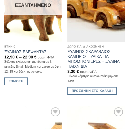
ΕΞΑΝΤΛΗΜΈΝΟ
ETHNIC
ΔΏΡΟ ΚΑΙ ΔΙΑΚΌΣΜΗΣΗ
ΞΥΛΙΝΟΣ ΣΚΑΡΑΒΑΙΟΣ
ΞΥΛΙΝΟΣ ΕΛΕΦΑΝΤΑΣ
ΚΑΜΠΡΙΟ – ΥΛΙΚΑ ΓΙΑ
12,90
€
–
22,90
€
συμπ. ΦΠΑ
ΜΠΟΜΠΟΝΙΕΡΕΣ – ΞΥΛΙΝΑ
Ξύλινος ελέφαντας. Διατίθεται σε 3
ΠΑΙΧΝΙΔΙΑ
μεγέθη: Small, Medium και Large με ύψη
3,30
€
12, 15 και 20εκ. αντίστοιχα.
συμπ. ΦΠΑ
Ξύλινο κάμπριο αυτοκινητάκι μήκους
13εκ.
ΕΠΙΛΟΓΉ
Αυτό
ΠΡΟΣΘΉΚΗ ΣΤΟ ΚΑΛΆΘΙ
το
προϊόν
έχει
πολλαπλές
παραλλαγές.
Add to
Add to
Οι
Wishlist
Wishlist