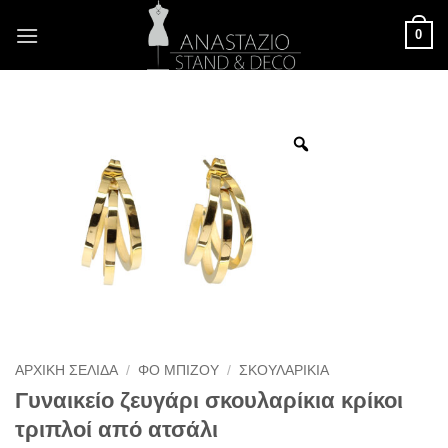
Μετάβαση
0
στο
περιεχόμενο
ΑΡΧΙΚΉ ΣΕΛΊΔΑ
/
ΦΟ ΜΠΙΖΟΎ
/
ΣΚΟΥΛΑΡΊΚΙΑ
Γυναικείο ζευγάρι σκουλαρίκια κρίκοι
τριπλοί από ατσάλι