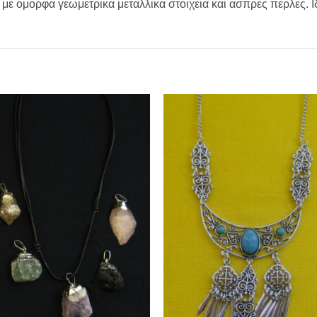
 με ομορφα γεωμετρικα μεταλλικα στοιχεια και ασπρες περλες. 
Add to
Add 
Wishlist
Wishl