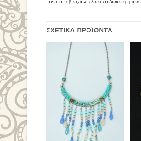
Γυναικειο βραχιολι ελαστικο διακοσμημενο
ΣΧΕΤΙΚΆ ΠΡΟΪΌΝΤΑ
Add to
Wishlist