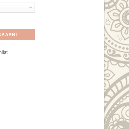
ε πέρλες και μεταλλικά στοιχεία διάμετρος 6εκ ποσότητα
ΚΑΛΆΘΙ
list