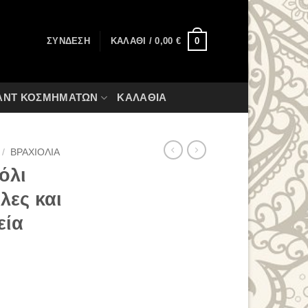
0
ΣΎΝΔΕΣΗ
ΚΑΛΆΘΙ /
0,00
€
ΑΝΤ ΚΟΣΜΗΜΆΤΩΝ
ΚΑΛΆΘΙΑ
/
ΒΡΑΧΙΌΛΙΑ
όλι
λες και
εία