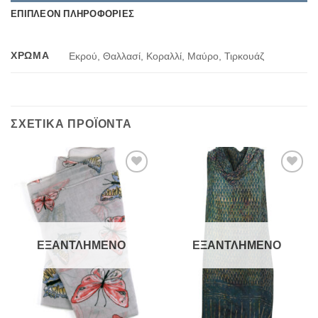
ΕΠΙΠΛΈΟΝ ΠΛΗΡΟΦΟΡΊΕΣ
ΧΡΏΜΑ
Εκρού, Θαλλασί, Κοραλλί, Μαύρο, Τιρκουάζ
ΣΧΕΤΙΚΆ ΠΡΟΪΌΝΤΑ
Add to
Add to
Wishlist
Wishlist
ΕΞΑΝΤΛΗΜΈΝΟ
ΕΞΑΝΤΛΗΜΈΝΟ