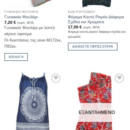
ΓΥΝΑΙΚΕΊΑ ΦΟΥΛΆΡΙΑ
ΕΙΔΗ ΡΟΥΧΙΣΜΟΥ
Φόρεμα Κοντό Ραγιόν Διάφορα
Γυναικείο Φουλάρι
Σχέδια και Χρώματα
7,20
€
συμπ. ΦΠΑ
17,00
€
Γυναικείο Φουλάρι με λεπτό
συμπ. ΦΠΑ
Φορεμα κοντο ραγιον διαφορα σχεδια και
αέρινο ύφασμα
χρωματα
Οι διαστάσεις της είναι Μ172εκ,
Π82εκ.
ΔΙΑΒΆΣΤΕ ΠΕΡΙΣΣΌΤΕΡΑ
ΕΠΙΛΟΓΉ
Αυτό
το
προϊόν
έχει
Add to
Add to
πολλαπλές
Wishlist
Wishlist
παραλλαγές.
Οι
επιλογές
ΕΞΑΝΤΛΗΜΈΝΟ
μπορούν
να
επιλεγούν