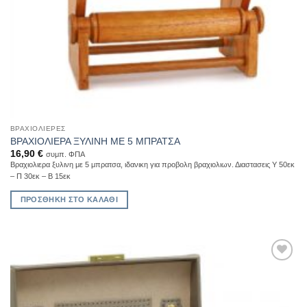
ΒΡΑΧΙΟΛΙΈΡΕΣ
ΒΡΑΧΙΟΛΙΕΡΑ ΞΥΛΙΝΗ ΜΕ 5 ΜΠΡΑΤΣΑ
16,90
€
συμπ. ΦΠΑ
Βραχιολιερα ξυλινη με 5 μπρατσα, ιδανικη για προβολη βραχιολιων. Διαστασεις Υ 50εκ
– Π 30εκ – Β 15εκ
ΠΡΟΣΘΉΚΗ ΣΤΟ ΚΑΛΆΘΙ
Add to
Wishlist