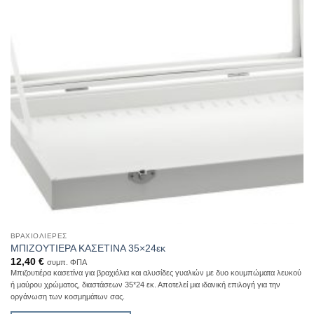
του
προϊόντος
ΒΡΑΧΙΟΛΙΈΡΕΣ
ΜΠΙΖΟΥΤΙΕΡΑ ΚΑΣΕΤΙΝΑ 35×24εκ
12,40
€
συμπ. ΦΠΑ
Μπιζουτιέρα κασετίνα για βραχιόλια και αλυσίδες γυαλιών με δυο κουμπώματα λευκού
ή μαύρου χρώματος, διαστάσεων 35*24 εκ. Αποτελεί μια ιδανική επιλογή για την
οργάνωση των κοσμημάτων σας.