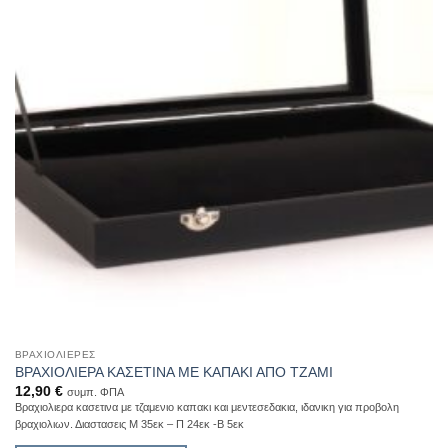
ΒΡΑΧΙΟΛΙΈΡΕΣ
ΒΡΑΧΙΟΛΙΕΡΑ ΚΑΣΕΤΙΝΑ ΜΕ ΚΑΠΑΚΙ ΑΠΟ ΤΖΑΜΙ
12,90
€
συμπ. ΦΠΑ
Βραχιολιερα κασετινα με τζαμενιο καπακι και μεντεσεδακια, ιδανικη για προβολη
βραχιολιων. Διαστασεις Μ 35εκ – Π 24εκ -Β 5εκ