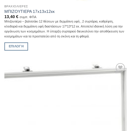
ΒΡΑΧΙΟΛΙΈΡΕΣ
ΜΠΙΖΟΥΤΙΕΡΑ 17x13x12εκ
13,40
€
συμπ. ΦΠΑ
Μπιζουτιέρα – βαλιτσάκι 12 θέσεων με δερμάτινη υφή , 2 συρτάρια, καθρέφτη,
κλειδαριά και δερμάτινη υφή διαστάσεων 17*13*12 εκ. Αποτελεί ιδανική λύση για την
οργάνωση των κοσμημάτων. Η ύπαρξη συρταριού διευκολύνει την αποθήκευση των
κοσμημάτων και τα προστατεύει από τη σκόνη και τη φθορά.
ΕΠΙΛΟΓΉ
Αυτό
το
προϊόν
έχει
Add to
πολλαπλές
Wishlist
παραλλαγές.
Οι
επιλογές
μπορούν
να
επιλεγούν
στη
σελίδα