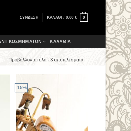
0
ΣΎΝΔΕΣΗ
ΚΑΛΆΘΙ /
0,00
€
ΑΝΤ ΚΟΣΜΗΜΆΤΩΝ
ΚΑΛΆΘΙΑ
Προβάλλονται όλα - 3 αποτελέσματα
-15%
 to
Add to
list
Wishlist