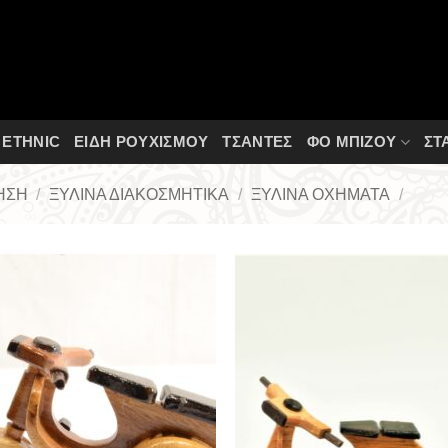
ETHNIC
ΕΙΔΗ ΡΟΥΧΙΣΜΟΥ
ΤΣΆΝΤΕΣ
ΦΟ ΜΠΙΖΟΎ
ΣΤ
ΗΣΗ
/
ΞΎΛΙΝΑ ΔΙΑΚΟΣΜΗΤΙΚΆ
/
ΞΎΛΙΝΑ ΟΧΉΜΑΤΑ
/
Add to
Add
Wishlist
Wish