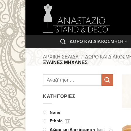
Μετάβαση
στο
περιεχόμενο
ΔΏΡΟ ΚΑΙ ΔΙΑΚΌΣΜΗΣΗ
ΑΡΧΙΚΉ ΣΕΛΊΔΑ
/
ΔΏΡΟ ΚΑΙ ΔΙΑΚΌΣΜ
ΞΥΛΙΝΕΣ ΜΗΧΑΝΕΣ
ΚΑΤΗΓΟΡΊΕΣ
None
Ethnic
22
Δώρο και Διακόσμηση
505