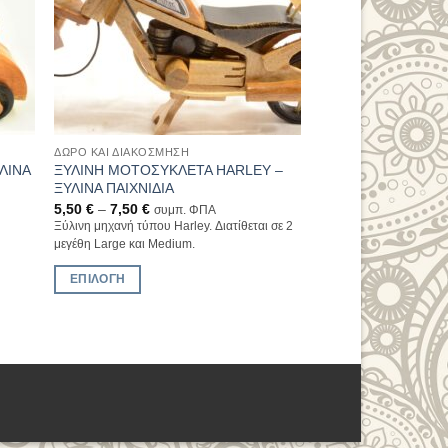
ΔΏΡΟ ΚΑΙ ΔΙΑΚΌΣΜΗΣΗ
ΛΙΝΑ
ΞΥΛΙΝΗ ΜΟΤΟΣΥΚΛΕΤΑ HARLEY –
ΞΥΛΙΝΑ ΠΑΙΧΝΙΔΙΑ
5,50
€
–
7,50
€
συμπ. ΦΠΑ
Ξύλινη μηχανή τύπου Harley. Διατίθεται σε 2
μεγέθη Large και Medium.
ΕΠΙΛΟΓΉ
Αυτό
το
προϊόν
έχει
πολλαπλές
παραλλαγές.
Οι