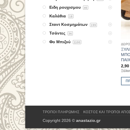
Ειδη ρουχισμου
46
Καλάθια
18
Σταντ Κοσμημάτων
199
Τσάντες
36
Φο Μπιζού
1100
ΔΏΡΟ
ΞΥΛΙ
ΜΠΟ
ΠΑΙΧ
2,9
Ξύλιν
Π
ΤΡΌΠΟΙ ΠΛΗΡΩΜΉΣ
ΚΌΣΤΟΣ ΚΑΙ ΤΡΌΠΟΙ ΑΠ
Copyright 2026 ©
anastazio.gr